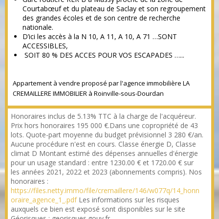
Courtabœuf et du plateau de Saclay et son regroupement
des grandes écoles et de son centre de recherche
nationale.
D’ici les accès à la N 10, A 11, A 10, A 71 …SONT
ACCESSIBLES,
SOIT 80 % DES ACCES POUR VOS ESCAPADES …...
Appartement à vendre proposé par l'agence immobilière LA
CREMAILLERE IMMOBILIER à Roinville-sous-Dourdan
Honoraires inclus de 5.13% TTC à la charge de l'acquéreur.
Prix hors honoraires 195 000 €.Dans une copropriété de 43
lots. Quote-part moyenne du budget prévisionnel 3 280 €/an.
Aucune procédure n'est en cours. Classe énergie D, Classe
climat D Montant estimé des dépenses annuelles d'énergie
pour un usage standard : entre 1230.00 € et 1720.00 € sur
les années 2021, 2022 et 2023 (abonnements compris). Nos
honoraires :
https://files.netty.immo/file/cremaillere/146/w077q/14_honn
oraire_agence_1_.pdf
Les informations sur les risques
auxquels ce bien est exposé sont disponibles sur le site
Géorisques : georisques.gouv.fr