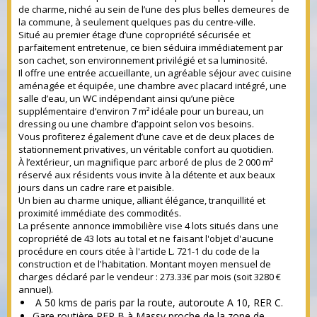
de charme, niché au sein de l’une des plus belles demeures de
la commune, à seulement quelques pas du centre-ville.
Situé au premier étage d’une copropriété sécurisée et
parfaitement entretenue, ce bien séduira immédiatement par
son cachet, son environnement privilégié et sa luminosité.
Il offre une entrée accueillante, un agréable séjour avec cuisine
aménagée et équipée, une chambre avec placard intégré, une
salle d’eau, un WC indépendant ainsi qu’une pièce
supplémentaire d’environ 7 m² idéale pour un bureau, un
dressing ou une chambre d’appoint selon vos besoins.
Vous profiterez également d’une cave et de deux places de
stationnement privatives, un véritable confort au quotidien.
À l’extérieur, un magnifique parc arboré de plus de 2 000 m²
réservé aux résidents vous invite à la détente et aux beaux
jours dans un cadre rare et paisible.
Un bien au charme unique, alliant élégance, tranquillité et
proximité immédiate des commodités.
La présente annonce immobilière vise 4 lots situés dans une
copropriété de 43 lots au total et ne faisant l'objet d'aucune
procédure en cours citée à l'article L. 721-1 du code de la
construction et de l'habitation. Montant moyen mensuel de
charges déclaré par le vendeur : 273.33€ par mois (soit 3280 €
annuel).
A 50 kms de paris par la route, autoroute A 10, RER C.
Gare routière RER B à Massy proche de la zone de