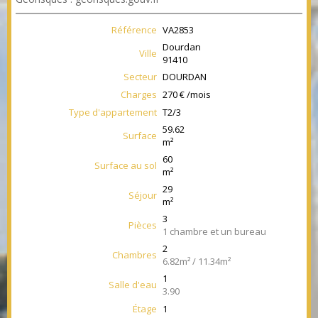
Référence
VA2853
Dourdan
Ville
91410
Secteur
DOURDAN
Charges
270 € /mois
Type d'appartement
T2/3
59.62
Surface
m²
60
Surface au sol
m²
29
Séjour
m²
3
Pièces
1 chambre et un bureau
2
Chambres
6.82m² / 11.34m²
1
Salle d'eau
3.90
Étage
1