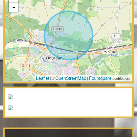
-
Leaflet
OpenStreetMap
Foursquare
| ©
|
contributors