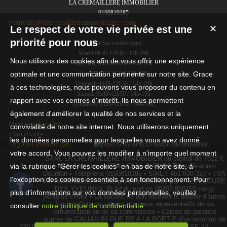
LA CREMAILLERE IMMOBILIER
0160810185
roinville@lacremaillereimmobilier.com
Le respect de votre vie privée est une
✕
priorité pour nous
Lundi Sur rendez-vous
Mardi 9h30-12h30 / 14h-19h
Nous utilisons des cookies afin de vous offrir une expérience
Mercredi 9h30-12h30 / 14h-19h
optimale et une communication pertinente sur notre site. Grace
Jeudi 9h30-12h30 / 14h-19h
Vendredi 9h30-12h30 / 14h-19h
à ces technologies, nous pouvons vous proposer du contenu en
Samedi 9h30-12h30 / 14h-19h
rapport avec vos centres d'intérêt. Ils nous permettent
Dimanche 9h30-12h30 / 14h-19h
également d'améliorer la qualité de nos services et la
Mentions légales
convivialité de notre site internet. Nous utiliserons uniquement
Plan du site
les données personnelles pour lesquelles vous avez donné
Logiciel immobilier
votre accord. Vous pouvez les modifier à n'importe quel moment
SARL LA CREMAILLERE IMMOBILIER au capital de 7622 €
via la rubrique "Gérer les cookies" en bas de notre site, à
située 4 bis, rue du Petit Château 91410 Roinville-sous-
Dourdan • Téléphone 0160810185 • SIRET 451 830 327 • TVA
l'exception des cookies essentiels à son fonctionnement. Pour
FR 92451830327 • Carte pro 2459 délivrée par PREFECTURE
DES YVELINES 35 bd du port cs 90403 950150 cergy
plus d'informations sur vos données personnelles, veuillez
pontoise cedex • La société ne doit recevoir ni détenir d'autres
fonds, effets ou valeurs que ceux représentatifs de sa
consulter
notre politique de confidentialité
.
rémunération ou de sa commission • Caisse de garantie
auprès de GALIAN 89 RUE DE A LA BOETIE d'un montant de
120 000 € • RCP 120 137 405 auprès de MMA ENTREPRISE 14