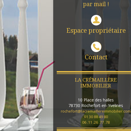
par mail !
Espace propriétaire
Contact
LA CRÉMAILLÈRE
IMMOBILIER
10 Place des halles
78730
Rochefort-en-Yvelines
rochefort@lacremaillereimmobilier.com
01 30 88 49 80
06 .11 .26 .77 .78