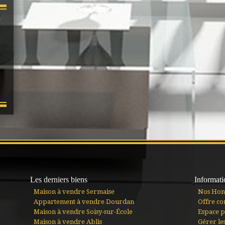
Les derniers biens
Informati
Maison à vendre Sermaise
Nos Hon
Appartement à vendre Dourdan
Offre co
Maison à vendre Soisy-sur-École
Espace p
Maison à vendre Ablis
Gérer le