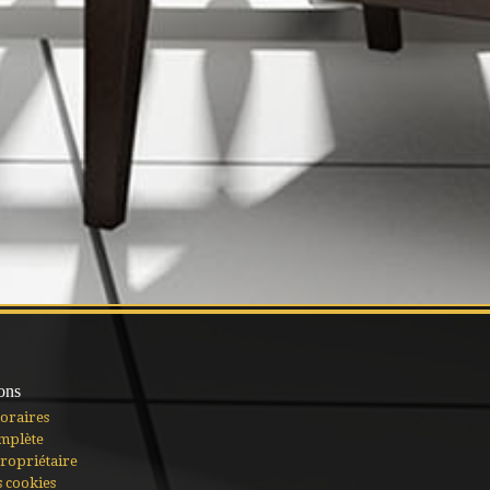
ons
oraires
mplète
ropriétaire
s cookies