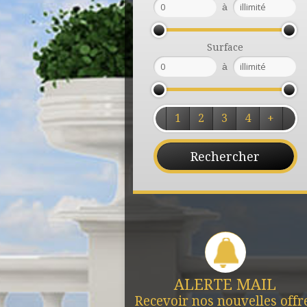
à
Surface
à
1
2
3
4
+
ALERTE MAIL
Recevoir nos nouvelles offr