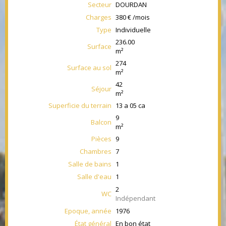
Secteur
DOURDAN
Charges
380 € /mois
Type
Individuelle
236.00
Surface
m²
274
Surface au sol
m²
42
Séjour
m²
Superficie du terrain
13 a 05 ca
9
Balcon
m²
Pièces
9
Chambres
7
Salle de bains
1
Salle d'eau
1
2
WC
Indépendant
Epoque, année
1976
État général
En bon état