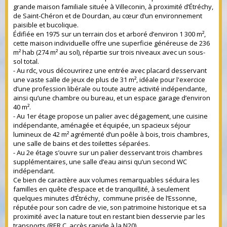
grande maison familiale située à Villeconin, à proximité d’Étréchy,
de Saint-Chéron et de Dourdan, au cœur d’un environnement
paisible et bucolique.
Édifiée en 1975 sur un terrain clos et arboré d’environ 1 300 m²,
cette maison individuelle offre une superficie généreuse de 236
m² hab (274 m² au sol), répartie sur trois niveaux avec un sous-
sol total.
- Au rdc, vous découvrirez une entrée avec placard desservant
une vaste salle de jeux de plus de 31 m², idéale pour l'exercice
d’une profession libérale ou toute autre activité indépendante,
ainsi qu’une chambre ou bureau, et un espace garage d’environ
40 m².
- Au 1er étage propose un palier avec dégagement, une cuisine
indépendante, aménagée et équipée, un spacieux séjour
lumineux de 42 m² agrémenté d’un poêle à bois, trois chambres,
une salle de bains et des toilettes séparées.
- Au 2e étage s’ouvre sur un palier desservant trois chambres
supplémentaires, une salle d’eau ainsi qu’un second WC
indépendant.
Ce bien de caractère aux volumes remarquables séduira les
familles en quête d’espace et de tranquillité, à seulement
quelques minutes d’Étréchy, commune prisée de l’Essonne,
réputée pour son cadre de vie, son patrimoine historique et sa
proximité avec la nature tout en restant bien desservie par les
transports (RER C, accès rapide à la N20).