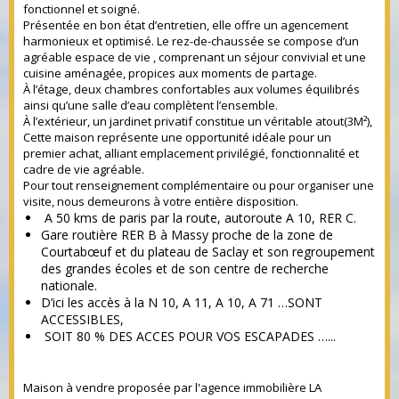
fonctionnel et soigné.
Présentée en bon état d’entretien, elle offre un agencement
harmonieux et optimisé. Le rez-de-chaussée se compose d’un
agréable espace de vie , comprenant un séjour convivial et une
cuisine aménagée, propices aux moments de partage.
À l’étage, deux chambres confortables aux volumes équilibrés
ainsi qu’une salle d’eau complètent l’ensemble.
À l’extérieur, un jardinet privatif constitue un véritable atout(3M²),
Cette maison représente une opportunité idéale pour un
premier achat, alliant emplacement privilégié, fonctionnalité et
cadre de vie agréable.
Pour tout renseignement complémentaire ou pour organiser une
visite, nous demeurons à votre entière disposition.
A 50 kms de paris par la route, autoroute A 10, RER C.
Gare routière RER B à Massy proche de la zone de
Courtabœuf et du plateau de Saclay et son regroupement
des grandes écoles et de son centre de recherche
nationale.
D’ici les accès à la N 10, A 11, A 10, A 71 …SONT
ACCESSIBLES,
SOIT 80 % DES ACCES POUR VOS ESCAPADES …...
Maison à vendre proposée par l'agence immobilière LA