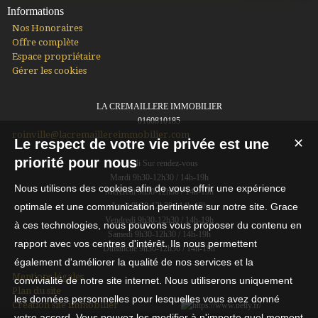
Informations
Nos Honoraires
Offre complète
Espace propriétaire
Gérer les cookies
LA CREMAILLERE IMMOBILIER
0160810185
roinville@lacremaillereimmobilier.com
Le respect de votre vie privée est une
✕
priorité pour nous
Lundi Sur rendez-vous
Mardi 9h30-12h30 / 14h-19h
Nous utilisons des cookies afin de vous offrir une expérience
Mercredi 9h30-12h30 / 14h-19h
optimale et une communication pertinente sur notre site. Grace
Jeudi 9h30-12h30 / 14h-19h
Vendredi 9h30-12h30 / 14h-19h
à ces technologies, nous pouvons vous proposer du contenu en
Samedi 9h30-12h30 / 14h-19h
rapport avec vos centres d'intérêt. Ils nous permettent
Dimanche 9h30-12h30 / 14h-19h
également d'améliorer la qualité de nos services et la
Mentions légales
convivialité de notre site internet. Nous utiliserons uniquement
Plan du site
les données personnelles pour lesquelles vous avez donné
Création site immobilier
votre accord. Vous pouvez les modifier à n'importe quel moment