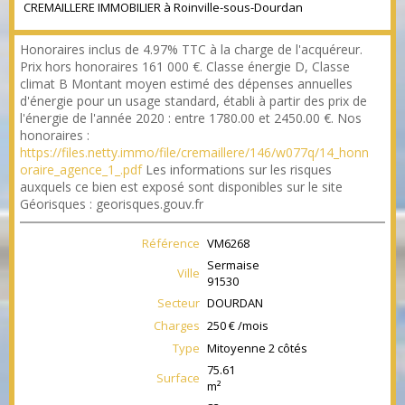
CREMAILLERE IMMOBILIER à Roinville-sous-Dourdan
Honoraires inclus de 4.97% TTC à la charge de l'acquéreur.
Prix hors honoraires 161 000 €. Classe énergie D, Classe
climat B Montant moyen estimé des dépenses annuelles
d'énergie pour un usage standard, établi à partir des prix de
l'énergie de l'année 2020 : entre 1780.00 et 2450.00 €. Nos
honoraires :
https://files.netty.immo/file/cremaillere/146/w077q/14_honn
oraire_agence_1_.pdf
Les informations sur les risques
auxquels ce bien est exposé sont disponibles sur le site
Géorisques : georisques.gouv.fr
Référence
VM6268
Sermaise
Ville
91530
Secteur
DOURDAN
Charges
250 € /mois
Type
Mitoyenne 2 côtés
75.61
Surface
m²