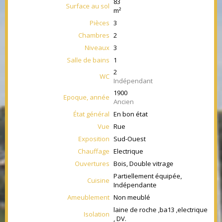
83
Surface au sol
m²
Pièces
3
Chambres
2
Niveaux
3
Salle de bains
1
2
WC
Indépendant
1900
Epoque, année
Ancien
État général
En bon état
Vue
Rue
Exposition
Sud-Ouest
Chauffage
Electrique
Ouvertures
Bois, Double vitrage
Partiellement équipée,
Cuisine
Indépendante
Ameublement
Non meublé
laine de roche ,ba13 ,electrique
Isolation
, DV.