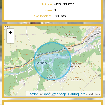
Toiture
MECA / PLATES
Piscine
Non
Taxe foncière
598 €/an
+
-
Leaflet
OpenStreetMap
Foursquare
| ©
|
contributors