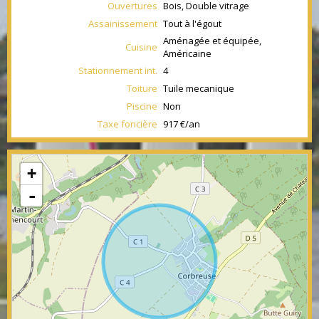
Ouvertures
Bois, Double vitrage
Assainissement
Tout à l'égout
Aménagée et équipée,
Cuisine
Américaine
Stationnement int.
4
Toiture
Tuile mecanique
Piscine
Non
Taxe foncière
917 €/an
+
-