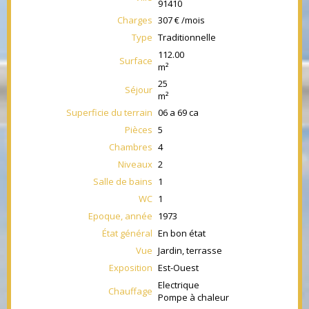
91410
Charges
307 € /mois
Type
Traditionnelle
112.00
Surface
m²
25
Séjour
m²
Superficie du terrain
06 a 69 ca
Pièces
5
Chambres
4
Niveaux
2
Salle de bains
1
WC
1
Epoque, année
1973
État général
En bon état
Vue
Jardin, terrasse
Exposition
Est-Ouest
Electrique
Chauffage
Pompe à chaleur