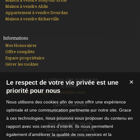
Maison à vendre Soisy-sur-École
Maison à vendre Ablis
Appartement à vendre Dourdan
Maison à vendre Richarville
Informations
Nos Honoraires
Offre complète
Espace propriétaire
Gérer les cookies
LA CRÉMAILLÈRE IMMOBILIER
Le respect de votre vie privée est une
✕
0130884980
priorité pour nous
rochefort@lacremaillereimmobilier.com
Nous utilisons des cookies afin de vous offrir une expérience
Lundi Sur rendez-vous
optimale et une communication pertinente sur notre site. Grace
Mardi 9h30-12h30 et 14h-19h
Mercredi 9h30-12h30 et 14h-19h
à ces technologies, nous pouvons vous proposer du contenu en
Jeudi 9h30-12h30 et 14h-19h
rapport avec vos centres d'intérêt. Ils nous permettent
Vendredi 9h30-12h30 et 14h-19h
également d'améliorer la qualité de nos services et la
Samedi 9h30-12h30 et 14h-19h