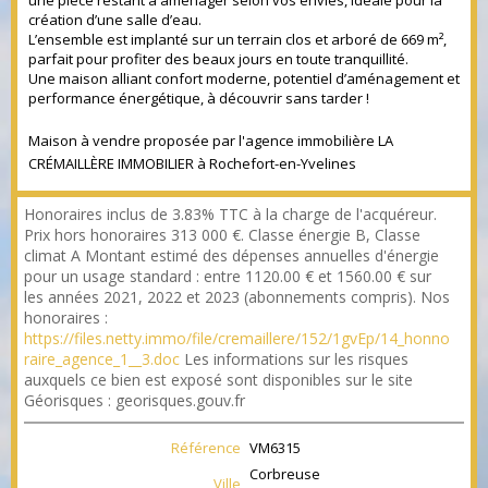
une pièce restant à aménager selon vos envies, idéale pour la
création d’une salle d’eau.
L’ensemble est implanté sur un terrain clos et arboré de 669 m²,
parfait pour profiter des beaux jours en toute tranquillité.
Une maison alliant confort moderne, potentiel d’aménagement et
performance énergétique, à découvrir sans tarder !
Maison à vendre proposée par l'agence immobilière LA
CRÉMAILLÈRE IMMOBILIER à Rochefort-en-Yvelines
Honoraires inclus de 3.83% TTC à la charge de l'acquéreur.
Prix hors honoraires 313 000 €. Classe énergie B, Classe
climat A Montant estimé des dépenses annuelles d'énergie
pour un usage standard : entre 1120.00 € et 1560.00 € sur
les années 2021, 2022 et 2023 (abonnements compris). Nos
honoraires :
https://files.netty.immo/file/cremaillere/152/1gvEp/14_honno
raire_agence_1__3.doc
Les informations sur les risques
auxquels ce bien est exposé sont disponibles sur le site
Géorisques : georisques.gouv.fr
Référence
VM6315
Corbreuse
Ville