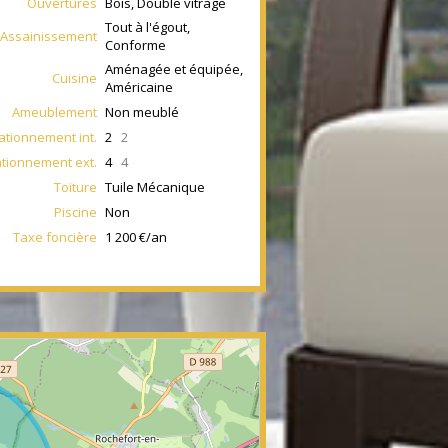
Ouvertures
Bois, Double vitrage
Tout à l'égout,
Assainissement
Conforme
Aménagée et équipée,
Cuisine
Américaine
Ameublement
Non meublé
ationnement int.
2
2
ationnement ext.
4
4
Toiture
Tuile Mécanique
Piscine
Non
Taxe foncière
1 200 €/an