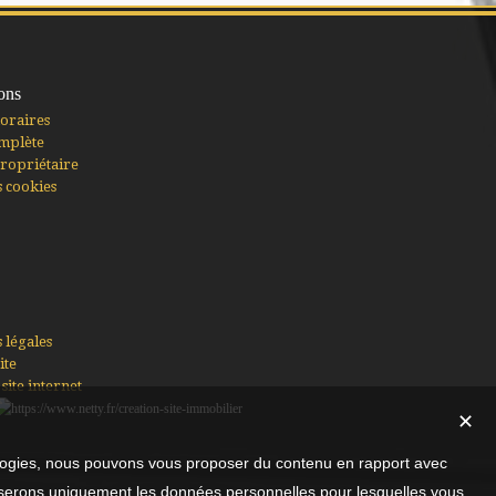
ons
oraires
mplète
ropriétaire
s cookies
 légales
ite
site internet
✕
nologies, nous pouvons vous proposer du contenu en rapport avec
utiliserons uniquement les données personnelles pour lesquelles vous