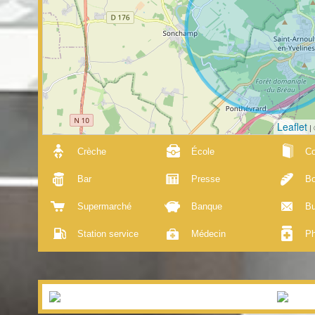
Leaflet
|
Crèche
École
Co
Bar
Presse
Bo
Supermarché
Banque
Bu
Station service
Médecin
Ph