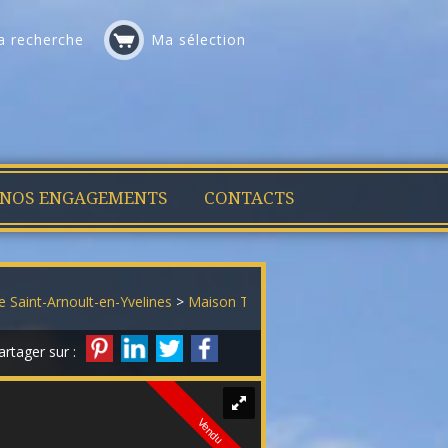
 recherche
Ma sélection
NOS ENGAGEMENTS
CONTACTS
e Saint-Arnoult-en-Yvelines
>
Maison Traditionnelle en vente Saint-Ar
artager sur :
Vendu