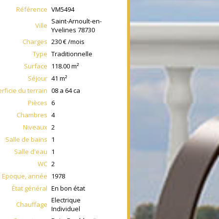
Référence
VM5494
Saint-Arnoult-en-
Ville
Yvelines
78730
Charges
230 € /mois
Type
Traditionnelle
Surface
118.00
m²
Séjour
41
m²
rficie du terrain
08 a 64 ca
Pièces
6
Chambres
4
Niveaux
2
Salle de bains
1
Salle d'eau
1
WC
2
Epoque, année
1978
État général
En bon état
Electrique
Chauffage
Individuel