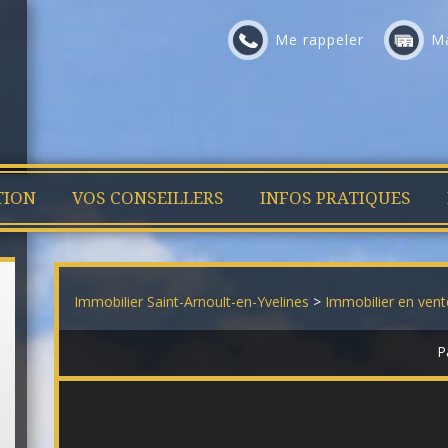
Me rappeler
Ma
TION
VOS CONSEILLERS
INFOS PRATIQUES
Immobilier Saint-Arnoult-en-Yvelines
>
Immobilier en vent
P