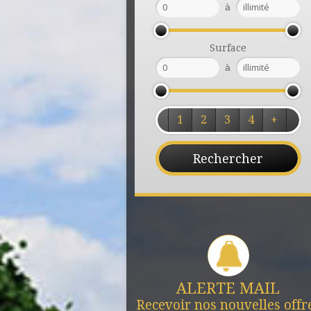
à
Surface
à
1
2
3
4
+
ALERTE MAIL
Recevoir nos nouvelles offr