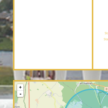
St
St
+
-