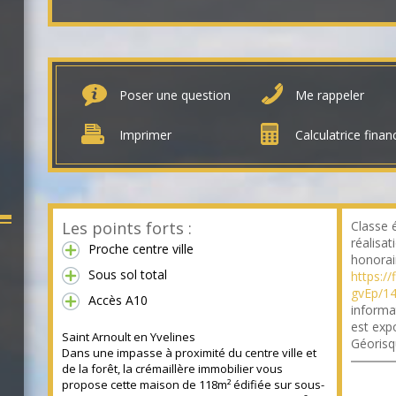
Poser une question
Me rappeler
Imprimer
Calculatrice finan
Les points forts :
Classe 
réalisa
Proche centre ville
honorai
Sous sol total
https://
gvEp/14
Accès A10
informa
est expo
Saint Arnoult en Yvelines
Géorisq
Dans une impasse à proximité du centre ville et
de la forêt, la crémaillère immobilier vous
propose cette maison de 118m² édifiée sur sous-