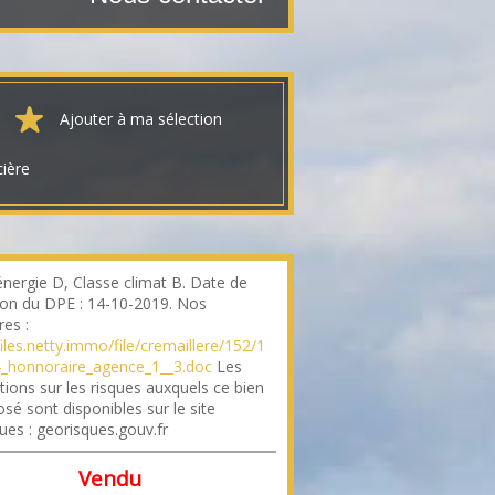
Ajouter à ma sélection
cière
énergie D, Classe climat B. Date de
tion du DPE : 14-10-2019. Nos
res :
files.netty.immo/file/cremaillere/152/1
_honnoraire_agence_1__3.doc
Les
tions sur les risques auxquels ce bien
sé sont disponibles sur le site
ues : georisques.gouv.fr
Vendu