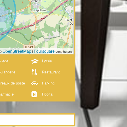
OpenStreetMap
Foursquare
 ©
|
contributors
llège
Lycée
ulangerie
Restaurant
reaux de poste
Parking
armacie
Hôpital