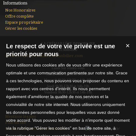
Informations
Nos Honoraires
Offre complète
Espace propriétaire
Gérer les cookies
LA CRÉMAILLÈRE IMMOBILIER
Le respect de votre vie privée est une
✕
0130884980
priorité pour nous
rochefort@lacremaillereimmobilier.com
Nous utilisons des cookies afin de vous offrir une expérience
Lundi Sur rendez-vous
optimale et une communication pertinente sur notre site. Grace
Mardi 9h30-12h30 et 14h-19h
Mercredi 9h30-12h30 et 14h-19h
à ces technologies, nous pouvons vous proposer du contenu en
Jeudi 9h30-12h30 et 14h-19h
rapport avec vos centres d'intérêt. Ils nous permettent
Vendredi 9h30-12h30 et 14h-19h
également d'améliorer la qualité de nos services et la
Samedi 9h30-12h30 et 14h-19h
convivialité de notre site internet. Nous utiliserons uniquement
Dimanche Fermée
les données personnelles pour lesquelles vous avez donné
Mentions légales
votre accord. Vous pouvez les modifier à n'importe quel moment
Plan du site
via la rubrique "Gérer les cookies" en bas de notre site, à
Création site internet immobilier