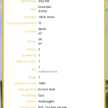
Référence
VA2728
Dourdan
Ville
91410
Charges
160 € /mois
Type d'appartement
T2
68.00
Surface
m²
36
Séjour
m²
Pièces
2
Chambres
1
Salle de bains
1
1
WC
Indépendant
Étage
1
Epoque, année
1900
État général
En bon état
Chauffage
Gaz
Cuisine
Aménagée
Ouvertures
PVC, Double vitrage