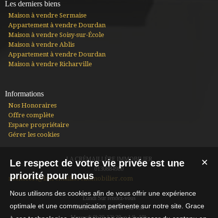
Les derniers biens
Maison à vendre Sermaise
Appartement à vendre Dourdan
Maison à vendre Soisy-sur-École
Maison à vendre Ablis
Appartement à vendre Dourdan
Maison à vendre Richarville
Informations
Nos Honoraires
Offre complète
Espace propriétaire
Gérer les cookies
LA CRÉMAILLÈRE IMMOBILIER
Le respect de votre vie privée est une
✕
0130884980
priorité pour nous
rochefort@lacremaillereimmobilier.com
Nous utilisons des cookies afin de vous offrir une expérience
Lundi Sur rendez-vous
optimale et une communication pertinente sur notre site. Grace
Mardi 9h30-12h30 et 14h-19h
Mercredi 9h30-12h30 et 14h-19h