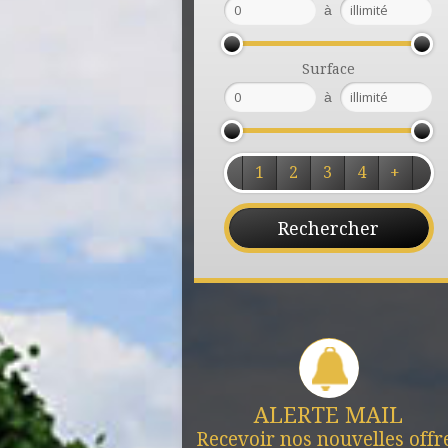
à
Surface
à
1
2
3
4
+
ALERTE MAIL
Recevoir nos nouvelles offr