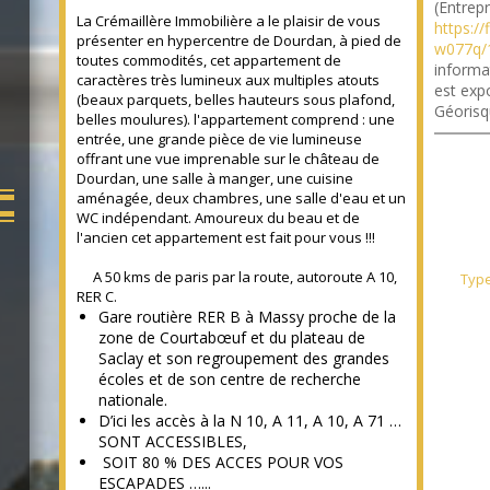
(Entrepr
La Crémaillère Immobilière a le plaisir de vous
https://
présenter en hypercentre de Dourdan, à pied de
w077q/1
toutes commodités, cet appartement de
informa
caractères très lumineux aux multiples atouts
est expo
(beaux parquets, belles hauteurs sous plafond,
Géorisq
belles moulures). l'appartement comprend : une
entrée, une grande pièce de vie lumineuse
offrant une vue imprenable sur le château de
Dourdan, une salle à manger, une cuisine
aménagée, deux chambres, une salle d'eau et un
WC indépendant. Amoureux du beau et de
l'ancien cet appartement est fait pour vous !!!
A 50 kms de paris par la route, autoroute A 10,
Typ
RER C.
Gare routière RER B à Massy proche de la
zone de Courtabœuf et du plateau de
Saclay et son regroupement des grandes
écoles et de son centre de recherche
nationale.
D’ici les accès à la N 10, A 11, A 10, A 71 …
SONT ACCESSIBLES,
SOIT 80 % DES ACCES POUR VOS
ESCAPADES …...