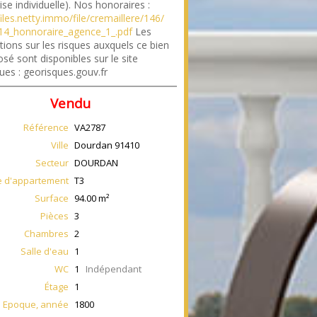
ise individuelle). Nos honoraires :
files.netty.immo/file/cremaillere/146/
4_honnoraire_agence_1_.pdf
Les
tions sur les risques auxquels ce bien
sé sont disponibles sur le site
ues : georisques.gouv.fr
Vendu
Référence
VA2787
Ville
Dourdan
91410
Secteur
DOURDAN
e d'appartement
T3
Surface
94.00
m²
Pièces
3
Chambres
2
Salle d'eau
1
WC
1
Indépendant
Étage
1
Epoque, année
1800