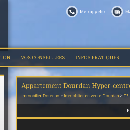
Me rappeler
Ma
TION
VOS CONSEILLERS
INFOS PRATIQUES
Appartement Dourdan Hyper-centr
Immobilier Dourdan
>
Immobilier en vente Dourdan
>
T3 
P