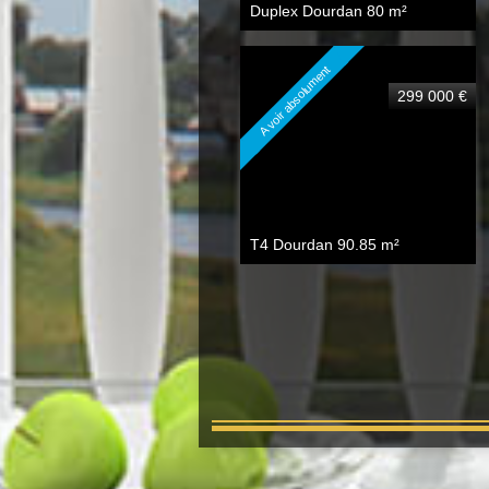
Duplex Dourdan
80 m²
A voir absolument
299 000 €
T4 Dourdan
90.85 m²
224 000 €
T3 Dourdan
75 m²