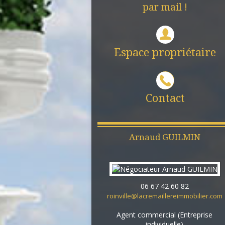
par mail !
Espace propriétaire
Contact
Arnaud
GUILMIN
06 67 42 60 82
roinville@lacremaillereimmobilier.com
Agent commercial (Entreprise
individuelle)