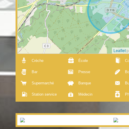
Leaflet
|
Crèche
École
Co
Bar
Presse
Bo
Supermarché
Banque
Bu
Station service
Médecin
Ph