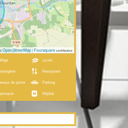
OpenStreetMap
Foursquare
 ©
|
contributors
llège
Lycée
ulangerie
Restaurant
reaux de poste
Parking
armacie
Hôpital