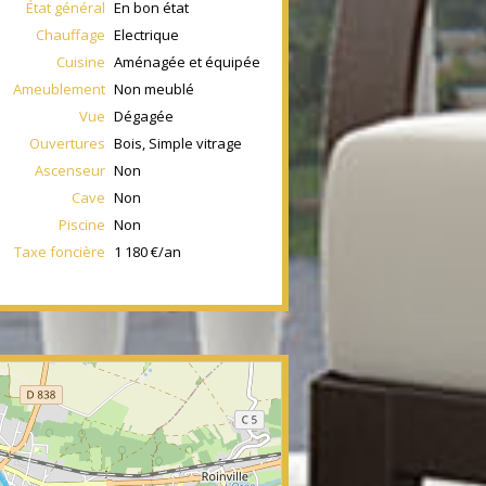
État général
En bon état
Chauffage
Electrique
Cuisine
Aménagée et équipée
Ameublement
Non meublé
Vue
Dégagée
Ouvertures
Bois, Simple vitrage
Ascenseur
Non
Cave
Non
Piscine
Non
Taxe foncière
1 180 €/an