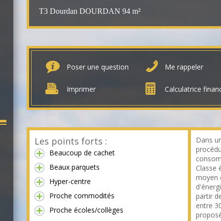
T3 Dourdan DOURDAN
94 m²
Poser une question
Me rappeler
Imprimer
Calculatrice finan
Les points forts :
Dans un
procédu
Beaucoup de cachet
consomm
Beaux parquets
Classe 
moyen e
Hyper-centre
d'énerg
Proche commodités
partir d
entre 3
Proche écoles/collèges
proposé