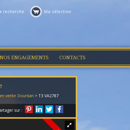
 recherche
Ma sélection
NOS ENGAGEMENTS
CONTACTS
e
en vente Dourdan
> T3 VA2787
artager sur :