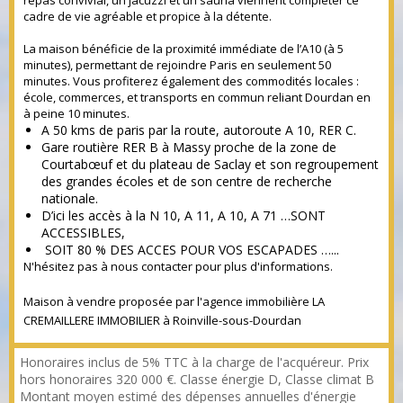
repas convivial, un jacuzzi et un sauna viennent compléter ce
cadre de vie agréable et propice à la détente.
La maison bénéficie de la proximité immédiate de l’A10 (à 5
minutes), permettant de rejoindre Paris en seulement 50
minutes. Vous profiterez également des commodités locales :
école, commerces, et transports en commun reliant Dourdan en
à peine 10 minutes.
A 50 kms de paris par la route, autoroute A 10, RER C.
Gare routière RER B à Massy proche de la zone de
Courtabœuf et du plateau de Saclay et son regroupement
des grandes écoles et de son centre de recherche
nationale.
D’ici les accès à la N 10, A 11, A 10, A 71 …SONT
ACCESSIBLES,
SOIT 80 % DES ACCES POUR VOS ESCAPADES …...
N'hésitez pas à nous contacter pour plus d'informations.
Maison à vendre proposée par l'agence immobilière LA
CREMAILLERE IMMOBILIER à Roinville-sous-Dourdan
Honoraires inclus de 5% TTC à la charge de l'acquéreur. Prix
hors honoraires 320 000 €. Classe énergie D, Classe climat B
Montant moyen estimé des dépenses annuelles d'énergie