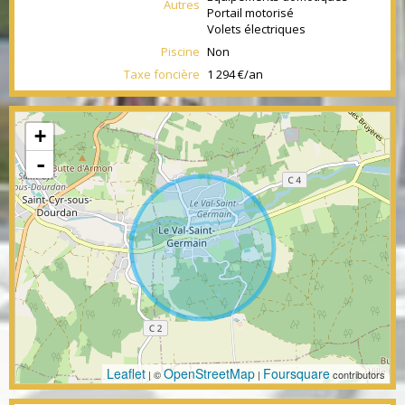
Autres
Portail motorisé
Volets électriques
Piscine
Non
Taxe foncière
1 294 €/an
+
-
Leaflet
OpenStreetMap
Foursquare
| ©
|
contributors