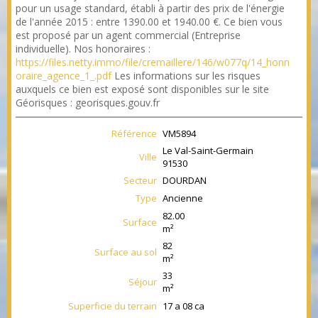
pour un usage standard, établi à partir des prix de l'énergie
de l'année 2015 : entre 1390.00 et 1940.00 €. Ce bien vous
est proposé par un agent commercial (Entreprise
individuelle). Nos honoraires :
https://files.netty.immo/file/cremaillere/146/w077q/14_honn
oraire_agence_1_.pdf
Les informations sur les risques
auxquels ce bien est exposé sont disponibles sur le site
Géorisques : georisques.gouv.fr
Référence
VM5894
Le Val-Saint-Germain
Ville
91530
Secteur
DOURDAN
Type
Ancienne
82.00
Surface
m²
82
Surface au sol
m²
33
Séjour
m²
Superficie du terrain
17 a 08 ca