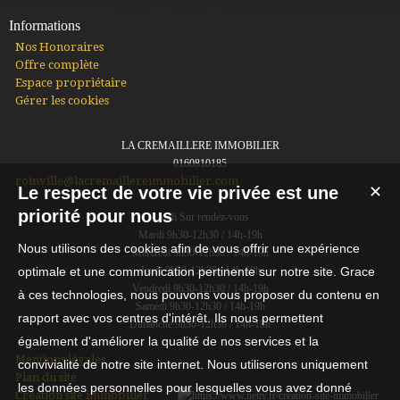
Informations
Nos Honoraires
Offre complète
Espace propriétaire
Gérer les cookies
LA CREMAILLERE IMMOBILIER
0160810185
roinville@lacremaillereimmobilier.com
Le respect de votre vie privée est une
✕
priorité pour nous
Lundi Sur rendez-vous
Mardi 9h30-12h30 / 14h-19h
Nous utilisons des cookies afin de vous offrir une expérience
Mercredi 9h30-12h30 / 14h-19h
optimale et une communication pertinente sur notre site. Grace
Jeudi 9h30-12h30 / 14h-19h
Vendredi 9h30-12h30 / 14h-19h
à ces technologies, nous pouvons vous proposer du contenu en
Samedi 9h30-12h30 / 14h-19h
rapport avec vos centres d'intérêt. Ils nous permettent
Dimanche 9h30-12h30 / 14h-19h
également d'améliorer la qualité de nos services et la
Mentions légales
convivialité de notre site internet. Nous utiliserons uniquement
Plan du site
les données personnelles pour lesquelles vous avez donné
Création site immobilier