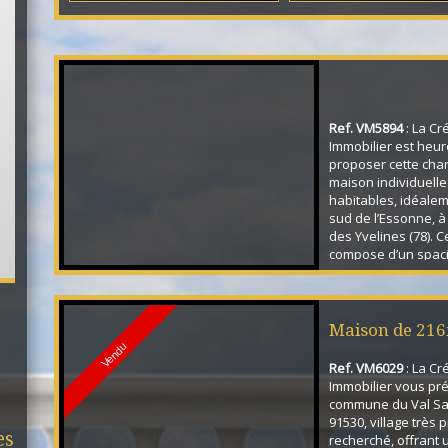
Ref. VM5894
: La Cr
Immobilier est heu
proposer cette ch
maison individuelle
habitables, idéalem
sud de l’Essonne, à 
des Yvelines (78). C
compose d’un spaci
33 m², d’une cuisi
entièrement équipée
chambres confortab
d’une salle d’eau a
Maison de 216
maison repose sur 
Vendu
tota...
Ref. VM6029
: La Cr
chambres !!
Immobilier vous pré
commune du Val Sa
91530, village très p
es
recherché, offrant 