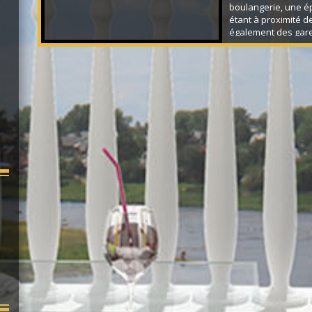
boulangerie, une ép
étant à proximité de
également des gare
Dourdan et Saint-C
Découvrez ce pavill
aux grands volume
situé au calme en 
sur un terrain de p
La maison...