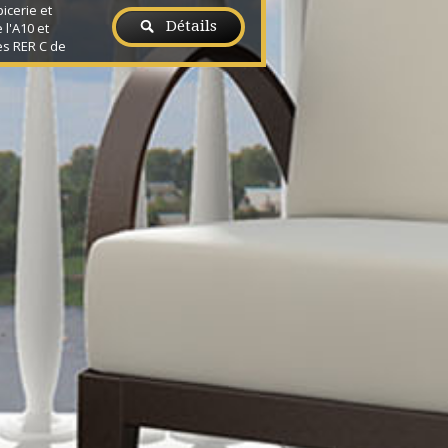
icerie et
Détails
 l'A10 et
s RER C de
héron.
on familial
s, idéalement
fond d'impasse
lus de 2000m².