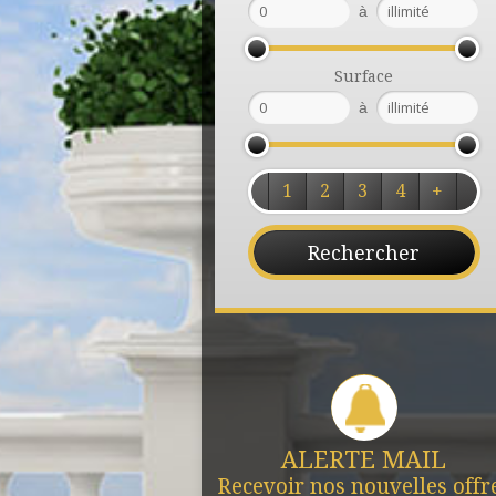
à
Surface
à
1
2
3
4
+
ALERTE MAIL
Recevoir nos nouvelles offr