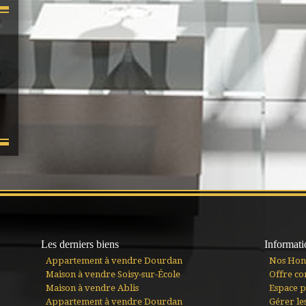
Les derniers biens
Informati
Appartement à vendre Dourdan
Nos Hon
Maison à vendre Soisy-sur-École
Offre co
Maison à vendre Ablis
Espace p
Appartement à vendre Dourdan
Gérer le