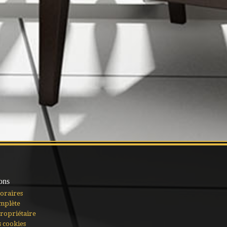
ons
oraires
mplète
ropriétaire
s cookies