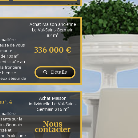
Achat Maison ancienne
Le Val-Saint-Germain
82 m²
émaillère
reuse de vous
336 000 €
armante
 de 100 m²
ent située au
la frontière
Détails
e bien se
eux séjour de
ne aménagée et
, de trois
les ainsi que
Achat Maison
vec WC. La
m², 4
individuelle Le Val-Saint-
un sous-sol
Germain
216 m²
émaillère
sente sur la
Nous
int Germain
contacter
risé et
une école, une