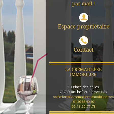
par mail !
Espace propriétaire
Contact
LA CRÉMAILLÈRE
IMMOBILIER
10 Place des halles
78730
Rochefort-en-Yvelines
rochefort@lacremaillereimmobilier.com
01 30 88 49 80
06 .11 .26 .77 .78