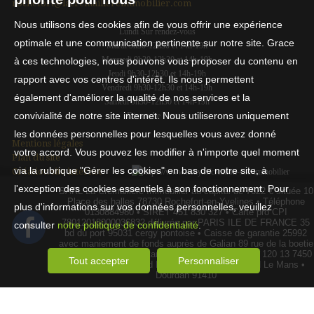
rochefort@lacremaillereimmobilier.com
Nous utilisons des cookies afin de vous offrir une expérience
Lundi Sur rendez-vous
optimale et une communication pertinente sur notre site. Grace
Mardi 9h30-12h30 et 14h-19h
Mercredi 9h30-12h30 et 14h-19h
à ces technologies, nous pouvons vous proposer du contenu en
Jeudi 9h30-12h30 et 14h-19h
rapport avec vos centres d'intérêt. Ils nous permettent
Vendredi 9h30-12h30 et 14h-19h
également d'améliorer la qualité de nos services et la
Samedi 9h30-12h30 et 14h-19h
convivialité de notre site internet. Nous utiliserons uniquement
Dimanche Fermée
les données personnelles pour lesquelles vous avez donné
Mentions légales
votre accord. Vous pouvez les modifier à n'importe quel moment
Plan du site
via la rubrique "Gérer les cookies" en bas de notre site, à
Création site internet
l'exception des cookies essentiels à son fonctionnement. Pour
SARL La Crémaillère Immobilier au capital de 7622 € située 10
Place des halles 78730 Rochefort-en-Yvelines • Téléphone
plus d'informations sur vos données personnelles, veuillez
0130884980 • SIRET 451 830 327 • Carte pro CPI
78012018000036832 délivrée par PARIS ILE DE FRANCE 35
consulter
notre politique de confidentialité
.
bd du port 95031 cergy pontoise • Caisse de garantie 25992
avec maniement de fonds auprès de Galian 89 rue de la boetie
75008 Paris d'un montant de 120 000.00 € • RCP 120 13 7450
Tout accepter
Personnaliser
auprès de MMA 14bd Marie et Alexandre OYON Le Mans •
Dourdan 91410