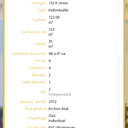
Charges
132 € /mois
Type
Individuelle
122.00
Surface
m²
122
Surface au sol
m²
35
Séjour
m²
Superficie du terrain
08 a 41 ca
Pièces
6
Chambres
4
Niveaux
2
Salle de bains
1
2
WC
Indépendant
Epoque, année
2012
État général
En bon état
Gaz
Chauffage
Individuel
Ouvertures
PVC/Aluminium