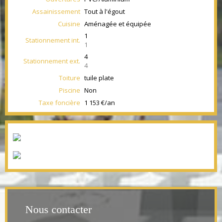
Assainissement
Tout à l'égout
Cuisine
Aménagée et équipée
1
Stationnement int.
1
4
Stationnement ext.
4
Toiture
tuile plate
Piscine
Non
Taxe foncière
1 153 €/an
Nous contacter