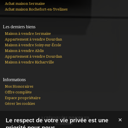
Achat maison Sermaise
Achat maison Rochefort-en-Yvelines
Les derniers biens
Maison à vendre Sermaise
Appartement à vendre Dourdan
Maison à vendre Soisy-sur-École
Maison à vendre Ablis
Appartement à vendre Dourdan
Maison à vendre Richarville
Informations
Nos Honoraires
Offre complète
Espace propriétaire
Gérer les cookies
LA CRÉMAILLÈRE IMMOBILIER
Le respect de votre vie privée est une
✕
0130884980
priorité pour nous