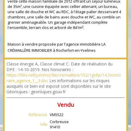
vente cette maison familiale de 2012 offrant un séjour lumineux
de 35m², une cuisine équipée avec cellier attenant, un bureau,
une salle de douche et WC au RDC, à l'étage palier desservant 4
chambres, une salle de bains avec douche et WC, au comble un
grenier aménageable. Un garage indépendant complète
l'ensemble, terrain clos et arboré de 841m².
Maison à vendre proposée par l'agence immobilière LA
CRÉMAILLÈRE IMMOBILIER à Rochefort-en-Yvelines
Classe énergie A, Classe climat C. Date de réalisation du
DPE : 14-10-2019. Nos honoraires :
https://files.netty.immo/file/cremaillere/152/1gvEp/14_honno
raire_agence_1__3.doc
Les informations sur les risques
auxquels ce bien est exposé sont disponibles sur le site
Géorisques : georisques.gouv.fr
Vendu
Référence
VM5522
Corbreuse
Ville
91410