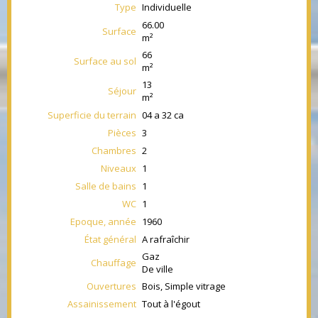
Type
Individuelle
66.00
Surface
m²
66
Surface au sol
m²
13
Séjour
m²
Superficie du terrain
04 a 32 ca
Pièces
3
Chambres
2
Niveaux
1
Salle de bains
1
WC
1
Epoque, année
1960
État général
A rafraîchir
Gaz
Chauffage
De ville
Ouvertures
Bois, Simple vitrage
Assainissement
Tout à l'égout