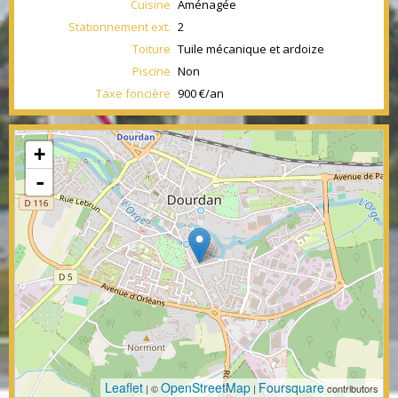
Cuisine
Aménagée
Stationnement ext.
2
Toiture
Tuile mécanique et ardoize
Piscine
Non
Taxe foncière
900 €/an
+
-
Leaflet
OpenStreetMap
Foursquare
| ©
|
contributors