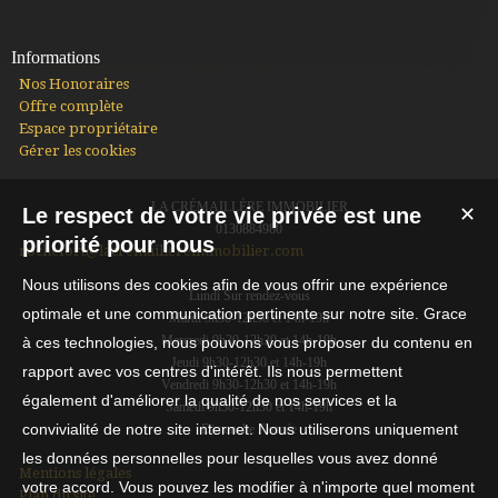
Informations
Nos Honoraires
Offre complète
Espace propriétaire
Gérer les cookies
LA CRÉMAILLÈRE IMMOBILIER
Le respect de votre vie privée est une
✕
0130884980
priorité pour nous
rochefort@lacremaillereimmobilier.com
Nous utilisons des cookies afin de vous offrir une expérience
Lundi Sur rendez-vous
optimale et une communication pertinente sur notre site. Grace
Mardi 9h30-12h30 et 14h-19h
Mercredi 9h30-12h30 et 14h-19h
à ces technologies, nous pouvons vous proposer du contenu en
Jeudi 9h30-12h30 et 14h-19h
rapport avec vos centres d'intérêt. Ils nous permettent
Vendredi 9h30-12h30 et 14h-19h
également d'améliorer la qualité de nos services et la
Samedi 9h30-12h30 et 14h-19h
convivialité de notre site internet. Nous utiliserons uniquement
Dimanche Fermée
les données personnelles pour lesquelles vous avez donné
Mentions légales
votre accord. Vous pouvez les modifier à n'importe quel moment
Plan du site