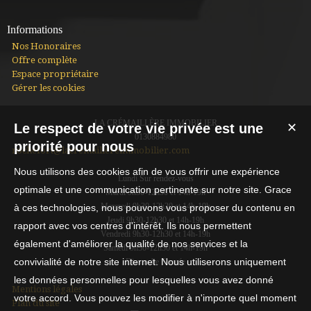
Informations
Nos Honoraires
Offre complète
Espace propriétaire
Gérer les cookies
LA CRÉMAILLÈRE IMMOBILIER
Le respect de votre vie privée est une
✕
0130884980
priorité pour nous
rochefort@lacremaillereimmobilier.com
Nous utilisons des cookies afin de vous offrir une expérience
Lundi Sur rendez-vous
optimale et une communication pertinente sur notre site. Grace
Mardi 9h30-12h30 et 14h-19h
Mercredi 9h30-12h30 et 14h-19h
à ces technologies, nous pouvons vous proposer du contenu en
Jeudi 9h30-12h30 et 14h-19h
rapport avec vos centres d'intérêt. Ils nous permettent
Vendredi 9h30-12h30 et 14h-19h
également d'améliorer la qualité de nos services et la
Samedi 9h30-12h30 et 14h-19h
convivialité de notre site internet. Nous utiliserons uniquement
Dimanche Fermée
les données personnelles pour lesquelles vous avez donné
Mentions légales
votre accord. Vous pouvez les modifier à n'importe quel moment
Plan du site