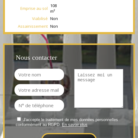
108
Emprise au sol
m²
Viabilisé
Non
Assainissement
Non
Nous contacter
J'accepte le traitement de mes données personnelles
conformément au RGPD.
En savoir plus