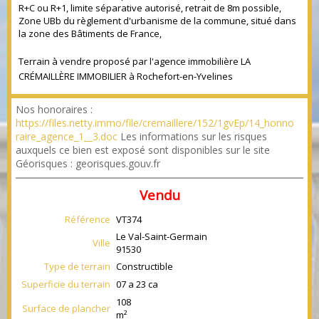
R+C ou R+1, limite séparative autorisé, retrait de 8m possible,
Zone UBb du règlement d'urbanisme de la commune, situé dans
la zone des Bâtiments de France,
Terrain à vendre proposé par l'agence immobilière LA
CRÉMAILLÈRE IMMOBILIER à Rochefort-en-Yvelines
Nos honoraires :
https://files.netty.immo/file/cremaillere/152/1gvEp/14_honno
raire_agence_1__3.doc
Les informations sur les risques
auxquels ce bien est exposé sont disponibles sur le site
Géorisques : georisques.gouv.fr
Vendu
Référence
VT374
Le Val-Saint-Germain
Ville
91530
Type de terrain
Constructible
Superficie du terrain
07 a 23 ca
108
Surface de plancher
m²