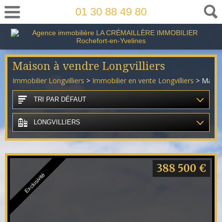
01 30 88 49 80
Maison à vendre Longvilliers
Immobilier Longvilliers
>
Immobilier en vente Longvilliers
> Maison
TRI PAR DÉFAUT
LONGVILLIERS
388 500 €
Exclusivité