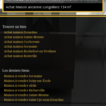
cette charmante maison ancienne entièrement rénovée en 2015.
Achat Maison ancienne Longvilliers
134 m²
Situé au calme de la campagne, dans le parc de la vallée de
Chevreuse, vous serez séduits par son environnement
reposant tout en étant proche de Paris à 50 min en voiture. La
maison vous offre un séjour double avec cheminée, une cuisine
aménagée et équipée, un cellier/buanderie...
Trouver un bien
Achat maison Dourdan
Achat maison Sainte-Mesme
Achat maison Corbreuse
Achat maison Sermaise
Achat maison Rochefort-en-Yvelines
Achat maison Roinville
Les derniers biens
Maison à vendre Sermaise
Maison à vendre Soisy-sur-École
Maison à vendre Ablis
Maison à vendre Richarville
Maison à vendre Sainte-Mesme
Maison à vendre Saint-Cyr-sous-Dourdan