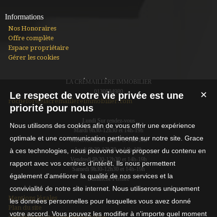
Informations
Nos Honoraires
Offre complète
Espace propriétaire
Gérer les cookies
LA CRÉMAILLÈRE IMMOBILIER
0130884980
Le respect de votre vie privée est une
✕
rochefort@lacremaillereimmobilier.com
priorité pour nous
Lundi Sur rendez-vous
Nous utilisons des cookies afin de vous offrir une expérience
Mardi 9h30-12h30 et 14h-19h
optimale et une communication pertinente sur notre site. Grace
Mercredi 9h30-12h30 et 14h-19h
Jeudi 9h30-12h30 et 14h-19h
à ces technologies, nous pouvons vous proposer du contenu en
Vendredi 9h30-12h30 et 14h-19h
rapport avec vos centres d'intérêt. Ils nous permettent
Samedi 9h30-12h30 et 14h-19h
également d'améliorer la qualité de nos services et la
Dimanche Fermée
convivialité de notre site internet. Nous utiliserons uniquement
Mentions légales
les données personnelles pour lesquelles vous avez donné
Plan du site
votre accord. Vous pouvez les modifier à n'importe quel moment