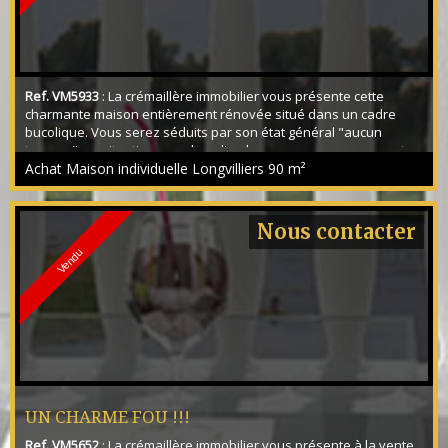
Ref. VM5933
: La crémaillère immobilier vous présente cette
charmante maison entièrement rénovée situé dans un cadre
bucolique. Vous serez séduits par son état général "aucun
travaux", sa situation au calme d'un hameau, son agencement
de plain pied avec un beau séjour donnant sur 1er terrasse de
Achat Maison individuelle Longvilliers
90 m²
25m² exposé OUEST, cuisine ouverte avec accès à la 2ème
terrasse exposé EST avec pergola, deux chambres, WC...
Nous contacter
Vendu
UN CHARME FOU !!!
Ref. VM5652
: La crémaillère immobilier vous présente à la vente