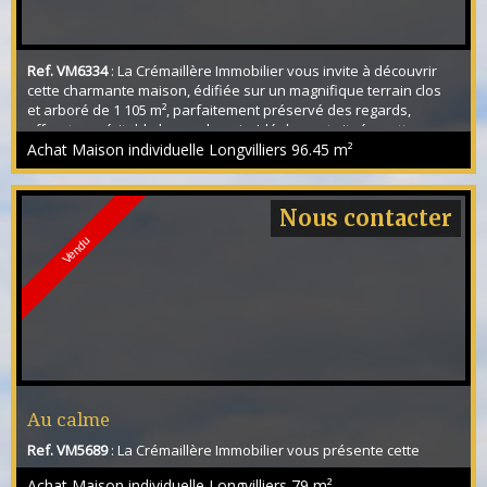
Ref. VM6334
: La Crémaillère Immobilier vous invite à découvrir
cette charmante maison, édifiée sur un magnifique terrain clos
et arboré de 1 105 m², parfaitement préservé des regards,
offrant un véritable havre de paix. Idéalement située, cette
propriété séduira les amoureux de nature en quête de calme et
Achat Maison individuelle Longvilliers
96.45 m²
de sérénité, tout en bénéficiant d'un accès rapide aux
commodités et à l'autoroute A10, située à...
Nous contacter
Vendu
Au calme
Ref. VM5689
: La Crémaillère Immobilier vous présente cette
maison individuelle de 79m² Hab. construite sur un sous sol total
Achat Maison individuelle Longvilliers
79 m²