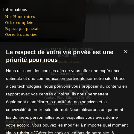
Informations
Nos Honoraires
Offre complète
Espace propriétaire
Gérer les cookies
LA CRÉMAILLÈRE IMMOBILIER
Le respect de votre vie privée est une
✕
0130884980
priorité pour nous
rochefort@lacremaillereimmobilier.com
Nous utilisons des cookies afin de vous offrir une expérience
Lundi Sur rendez-vous
optimale et une communication pertinente sur notre site. Grace
Mardi 9h30-12h30 et 14h-19h
Mercredi 9h30-12h30 et 14h-19h
à ces technologies, nous pouvons vous proposer du contenu en
Jeudi 9h30-12h30 et 14h-19h
rapport avec vos centres d'intérêt. Ils nous permettent
Vendredi 9h30-12h30 et 14h-19h
également d'améliorer la qualité de nos services et la
Samedi 9h30-12h30 et 14h-19h
convivialité de notre site internet. Nous utiliserons uniquement
Dimanche Fermée
les données personnelles pour lesquelles vous avez donné
Mentions légales
votre accord. Vous pouvez les modifier à n'importe quel moment
Plan du site
via la rubrique "Gérer les cookies" en bas de notre site, à
Logiciel de transaction