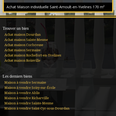
un coup de coeur. Située à 2mn de Saint Arnoult en Yvelines
Achat Maison individuelle Saint-Arnoult-en-Yvelines
170 m²
avec: établissements scolaires, commerces, loisirs, proches A10,
A11 à moins d'1h de Paris et à 30mn de la Zone de Courtaboeuf,
les Ulis . Superbe emplacement pour cette jolie maison de 170 m²
entourée de plus d'un hectare, ayant été entièrement rénovée
de façon con...
Trouver un bien
Achat maison Dourdan
Achat maison Sainte-Mesme
Achat maison Corbreuse
Achat maison Sermaise
Achat maison Rochefort-en-Yvelines
Achat maison Roinville
Les derniers biens
Maison à vendre Sermaise
Maison à vendre Soisy-sur-École
Maison à vendre Ablis
Maison à vendre Richarville
Maison à vendre Sainte-Mesme
Maison à vendre Saint-Cyr-sous-Dourdan