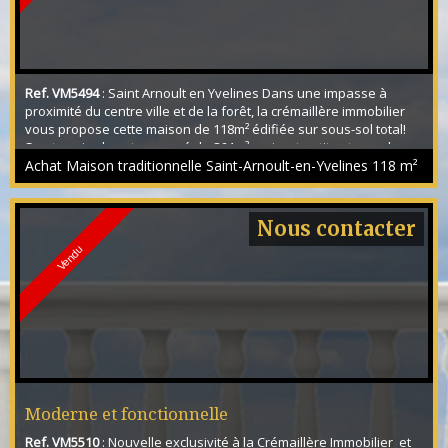
Ref. VM5494
: Saint Arnoult en Yvelines Dans une impasse à
proximité du centre ville et de la forêt, la crémaillère immobilier
vous propose cette maison de 118m² édifiée sur sous-sol total!
Son terrain clos et paysagé de 864m² raviront petits et grands,
son séjour avec cheminée et véranda permettront d'accueillir
Achat Maison traditionnelle Saint-Arnoult-en-Yvelines
118 m²
famille et amis, sa cuisine équipée avec accès sous-sol
faciliteront le quotidien, ...
Nous contacter
Vendu
Moderne et fonctionnelle
Ref. VM5510
: Nouvelle exclusivité à la Crémaillère Immobilier et