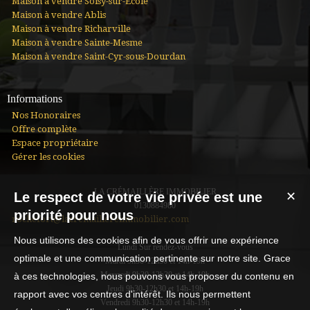
Maison à vendre Soisy-sur-École
Maison à vendre Ablis
Maison à vendre Richarville
Maison à vendre Sainte-Mesme
Maison à vendre Saint-Cyr-sous-Dourdan
Informations
Nos Honoraires
Offre complète
Espace propriétaire
Gérer les cookies
LA CRÉMAILLÈRE IMMOBILIER
Le respect de votre vie privée est une
✕
0130884980
priorité pour nous
rochefort@lacremaillereimmobilier.com
Nous utilisons des cookies afin de vous offrir une expérience
Lundi Sur rendez-vous
optimale et une communication pertinente sur notre site. Grace
Mardi 9h30-12h30 et 14h-19h
Mercredi 9h30-12h30 et 14h-19h
à ces technologies, nous pouvons vous proposer du contenu en
Jeudi 9h30-12h30 et 14h-19h
rapport avec vos centres d'intérêt. Ils nous permettent
Vendredi 9h30-12h30 et 14h-19h