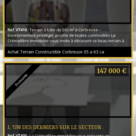
Ref. VT410
: Terrain à bâtir de 563 m² à Corbreuse –
Environnement privilégié, proche de toutes commodités La
Crémaillère Immobilier vous invite à découvrir ce beau terrain à
bâtir de 563 m², situé au cœur de la commune recherchée de
Corbreuse, dans un environnement calme et verdoyant. Vous
Achat Terrain Constructible Corbreuse 05 a 63 ca
rêvez de construire votre maison dans un cadre paisible sans
renoncer aux services du quotidien ? Ce terrain ré...
147 000 €
Exclusivité
L 'UN DES DERNIERS SUR LE SECTEUR .
Ref. VT403
: La Crémaillère immobilier vous présente en