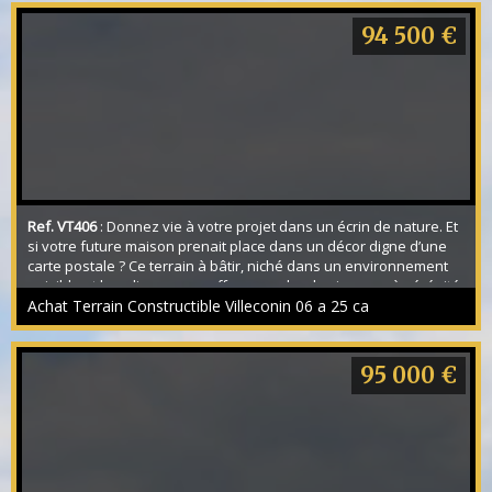
oiseaux remplace le bruit de la ville e...
94 500 €
Ref. VT406
: Donnez vie à votre projet dans un écrin de nature. Et
si votre future maison prenait place dans un décor digne d’une
carte postale ? Ce terrain à bâtir, niché dans un environnement
paisible et bucolique, vous offre un cadre de vie rare où sérénité
et nature s’harmonisent parfaitement. Ici, le temps semble
Achat Terrain Constructible Villeconin 06 a 25 ca
ralentir. Les paysages verdoyants, le calme environnant et
l’atmosphère champêtre c...
95 000 €