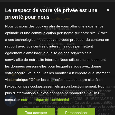
LA CRÉMAILLÈRE IMMOBILIER
Le respect de votre vie privée est une
✕
0130884980
priorité pour nous
rochefort@lacremaillereimmobilier.com
Nous utilisons des cookies afin de vous offrir une expérience
Lundi Sur rendez-vous
optimale et une communication pertinente sur notre site. Grace
Mardi 9h30-12h30 et 14h-19h
Mercredi 9h30-12h30 et 14h-19h
à ces technologies, nous pouvons vous proposer du contenu en
Jeudi 9h30-12h30 et 14h-19h
rapport avec vos centres d'intérêt. Ils nous permettent
Vendredi 9h30-12h30 et 14h-19h
également d'améliorer la qualité de nos services et la
Samedi 9h30-12h30 et 14h-19h
convivialité de notre site internet. Nous utiliserons uniquement
Dimanche Fermée
les données personnelles pour lesquelles vous avez donné
Mentions légales
votre accord. Vous pouvez les modifier à n'importe quel moment
Plan du site
via la rubrique "Gérer les cookies" en bas de notre site, à
Création site internet
l'exception des cookies essentiels à son fonctionnement. Pour
SARL La Crémaillère Immobilier au capital de 7622 € située 10
Place des halles 78730 Rochefort-en-Yvelines • Téléphone
plus d'informations sur vos données personnelles, veuillez
0130884980 • SIRET 451 830 327 • Carte pro CPI
78012018000036832 délivrée par PARIS ILE DE FRANCE 35
consulter
notre politique de confidentialité
.
bd du port 95031 cergy pontoise • Caisse de garantie 25992
avec maniement de fonds auprès de Galian 89 rue de la boetie
75008 Paris d'un montant de 120 000.00 € • RCP 120 13 7450
Tout accepter
Personnaliser
auprès de MMA 14bd Marie et Alexandre OYON Le Mans •