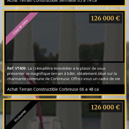
sur rue. Emprise au sol de 220m², hauteur au faitage de 8m,
Achat Terrain Constructible Sermaise 05 a 14 ca
limite séparative de 6m et 2.5m pour les murs aveugles, façade
de 18m. En Zone UBa...
126 000 €
Coup de cœur
Ref. VT409
: La Crémaillère Immobilier a le plaisir de vous
présenter ce magnifique terrain à bâtir, idéalement situé sur la
charmante commune de Corbreuse. Offrez-vous un cadre de vie
privilégié, alliant la quiétude de la campagne au confort d'un
village disposant de toutes les commodités essentielles. Une
Achat Terrain Constructible Corbreuse 06 a 48 ca
adresse idéale pour les familles, avec une école maternelle et
primaire, un service de garderi...
126 000 €
Exclusivité