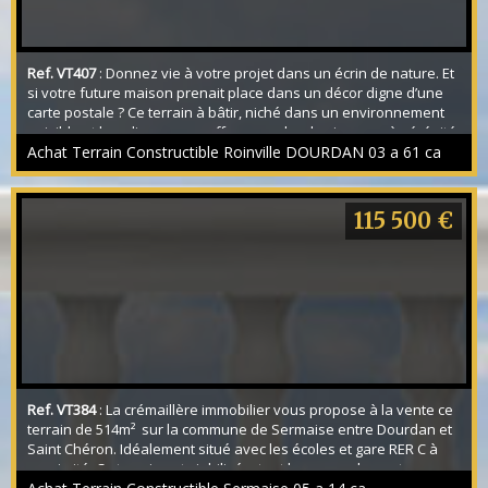
Ref. VT407
: Donnez vie à votre projet dans un écrin de nature. Et
si votre future maison prenait place dans un décor digne d’une
carte postale ? Ce terrain à bâtir, niché dans un environnement
paisible et bucolique, vous offre un cadre de vie rare où sérénité
et nature s’harmonisent parfaitement. Ici, le temps semble
Achat Terrain Constructible Roinville DOURDAN 03 a 61 ca
ralentir. Les paysages verdoyants, le calme environnant et
l’atmosphère champêtre c...
115 500 €
Ref. VT384
: La crémaillère immobilier vous propose à la vente ce
terrain de 514m² sur la commune de Sermaise entre Dourdan et
Saint Chéron. Idéalement situé avec les écoles et gare RER C à
proximité. Ce terrain est viabilisée, tout les raccordements son