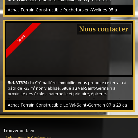
exclusivité ce terrain de 500m² situé dans un environnement
Achat Terrain Constructible Rochefort-en-Yvelines 05 a
recherché calme, bucolique et à proximité immédiate de la forêt,
de l'axe A10, gare routière. Le terrain est de forme rectangulaire,
plat, clos, il sera à viabiliser tout est sur rue: eau, égout,
électricité, télécom. Une emprise au sol de 100m² possible,
Nous contacter
hauteur de 9m au faitage max, f...
Vendu
Ref. VT374
: La Crémaillère immobilier vous propose ce terrain à
bâtir de 723 m² non viabilisé, Situé au Val-Saint-Germain à
proximité des écoles maternelle et primaire, épicerie.
Environnement calme et entouré de verdure. Emprise au sol
108m², possibilité soit d'un R+C ou R+1, limite séparative autorisé,
Achat Terrain Constructible Le Val-Saint-Germain 07 a 23 ca
retrait de 8m possible, Zone UBb du règlement d'urbanisme de
la commune, situé dans la zone des ...
Trouver un bien
Achat terrain Corbreuse