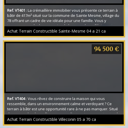
Ref. VT401
: La crémaillère immobilier vous présente ce terrain à
bâtir de 417m² situé sur la commune de Sainte Mesme, village du
78 offrant un cadre de vie idéale pour une famille. Vous y
trouverez une école, un service de bus pour les collégiens et
lycéens, une épicerie/bar, un accès forêt, la proximité de
Achat Terrain Constructible Sainte-Mesme 04 a 21 ca
Dourdan à 5min en voitures. Le terrain possède une façade de
13m, une longueur de 30m², le te...
94 500 €
Ref. VT404
: Vous rêvez de construire la maison qui vous
ressemble, dans un environnement calme et verdoyant ? Ce
terrain à bâtir est une opportunité rare à ne pas manquer. Situé
dans un cadre champêtre, au cœur d’un environnement naturel
préservé, il vous offre la tranquillité de la campagne tout en
Achat Terrain Constructible Villeconin 05 a 70 ca
restant proche des commodités essentielles. Ici, le chant des