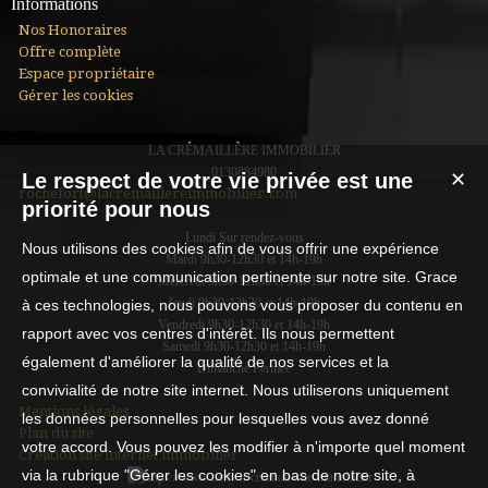
Informations
Nos Honoraires
Offre complète
Espace propriétaire
Gérer les cookies
LA CRÉMAILLÈRE IMMOBILIER
0130884980
Le respect de votre vie privée est une
✕
rochefort@lacremaillereimmobilier.com
priorité pour nous
Lundi Sur rendez-vous
Nous utilisons des cookies afin de vous offrir une expérience
Mardi 9h30-12h30 et 14h-19h
optimale et une communication pertinente sur notre site. Grace
Mercredi 9h30-12h30 et 14h-19h
Jeudi 9h30-12h30 et 14h-19h
à ces technologies, nous pouvons vous proposer du contenu en
Vendredi 9h30-12h30 et 14h-19h
rapport avec vos centres d'intérêt. Ils nous permettent
Samedi 9h30-12h30 et 14h-19h
également d'améliorer la qualité de nos services et la
Dimanche Fermée
convivialité de notre site internet. Nous utiliserons uniquement
Mentions légales
les données personnelles pour lesquelles vous avez donné
Plan du site
votre accord. Vous pouvez les modifier à n'importe quel moment
Création site internet immobilier
via la rubrique "Gérer les cookies" en bas de notre site, à