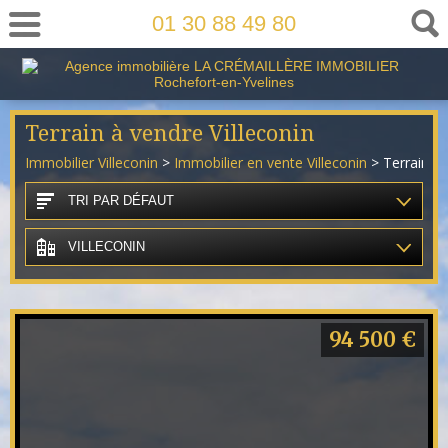
01 30 88 49 80
Terrain à vendre Villeconin
Immobilier Villeconin
>
Immobilier en vente Villeconin
> Terrain en
TRI PAR DÉFAUT
VILLECONIN
94 500 €