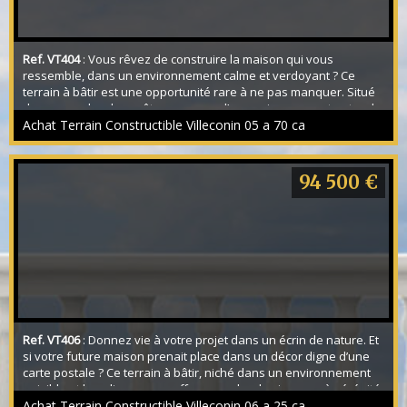
Ref. VT404
: Vous rêvez de construire la maison qui vous
ressemble, dans un environnement calme et verdoyant ? Ce
terrain à bâtir est une opportunité rare à ne pas manquer. Situé
dans un cadre champêtre, au cœur d’un environnement naturel
préservé, il vous offre la tranquillité de la campagne tout en
Achat Terrain Constructible Villeconin 05 a 70 ca
restant proche des commodités essentielles. Ici, le chant des
oiseaux remplace le bruit de la ville e...
94 500 €
Ref. VT406
: Donnez vie à votre projet dans un écrin de nature. Et
si votre future maison prenait place dans un décor digne d’une
carte postale ? Ce terrain à bâtir, niché dans un environnement
paisible et bucolique, vous offre un cadre de vie rare où sérénité
et nature s’harmonisent parfaitement. Ici, le temps semble
Achat Terrain Constructible Villeconin 06 a 25 ca