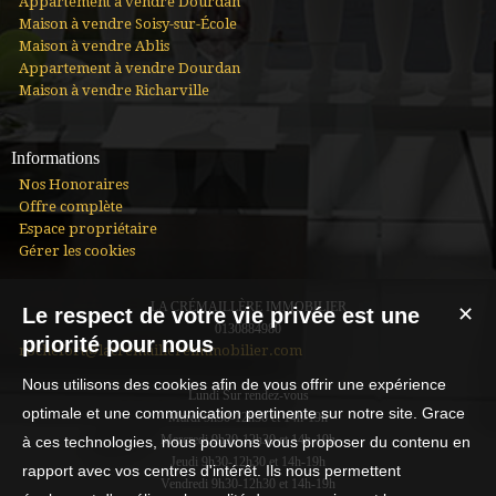
Appartement à vendre Dourdan
Maison à vendre Soisy-sur-École
Maison à vendre Ablis
Appartement à vendre Dourdan
Maison à vendre Richarville
Informations
Nos Honoraires
Offre complète
Espace propriétaire
Gérer les cookies
LA CRÉMAILLÈRE IMMOBILIER
Le respect de votre vie privée est une
✕
0130884980
priorité pour nous
rochefort@lacremaillereimmobilier.com
Nous utilisons des cookies afin de vous offrir une expérience
Lundi Sur rendez-vous
optimale et une communication pertinente sur notre site. Grace
Mardi 9h30-12h30 et 14h-19h
Mercredi 9h30-12h30 et 14h-19h
à ces technologies, nous pouvons vous proposer du contenu en
Jeudi 9h30-12h30 et 14h-19h
rapport avec vos centres d'intérêt. Ils nous permettent
Vendredi 9h30-12h30 et 14h-19h