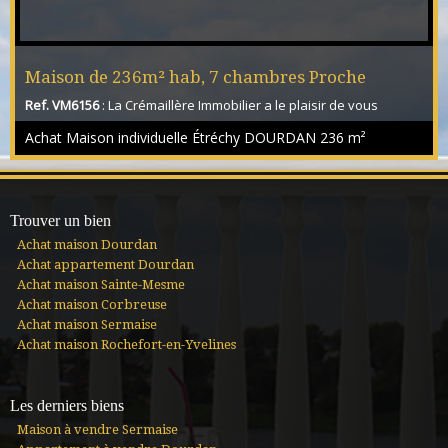
Maison de 236m² hab, 7 chambres Proche
Ref. VM6156
: La Crémaillère Immobilier a le plaisir de vous
étréchy 91580
présenter cette grande maison familiale située à Villeconin, à
Achat Maison individuelle Étréchy DOURDAN
236 m²
proximité d’Étréchy, de Saint-Chéron et de Dourdan, au cœur
d’un environnement paisible et bucolique. Édifiée en 1975 sur un
terrain clos et arboré d’environ 1 300 m², cette maison
individuelle offre une superficie généreuse de 236 m² hab (274
m² au sol), répartie sur trois nivea...
Trouver un bien
Achat maison Dourdan
Achat appartement Dourdan
Achat maison Sainte-Mesme
Achat maison Corbreuse
Achat maison Sermaise
Achat maison Rochefort-en-Yvelines
Les derniers biens
Maison à vendre Sermaise